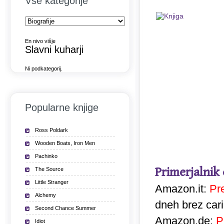
Vse kategorije
En nivo višje
Slavni kuharji
Ni podkategorij.
Popularne knjige
Ross Poldark
Wooden Boats, Iron Men
Pachinko
Primerjalnik
The Source
Little Stranger
Amazon.it:
Pr
Alchemy
dneh brez car
Second Chance Summer
Amazon.de:
P
Idiot