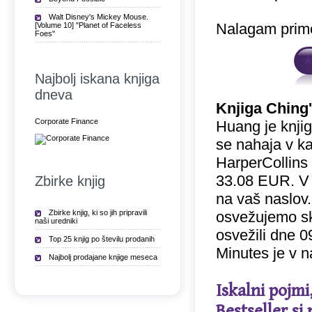
Walt Disney's Mickey Mouse.
Nalagam prime
[Volume 10] "Planet of Faceless
Foes"
Najbolj iskana knjiga
dneva
Knjiga Ching
Corporate Finance
Huang je knjig
se nahaja v kat
HarperCollins 
33.08 EUR. V
Zbirke knjig
na vaš naslov.
Zbirke knjig, ki so jih pripravili
osvežujemo sk
naši uredniki
osvežili dne 
Top 25 knjig po številu prodanih
Minutes je v n
Najbolj prodajane knjige meseca
Iskalni pojmi
Bestseller.si 