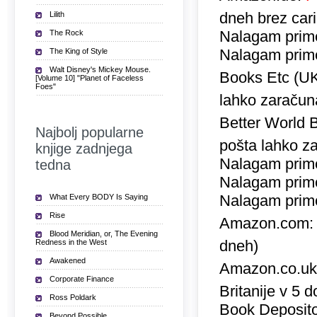
dneh brez car
Lilith
Nalagam prime
The Rock
Nalagam prime
The King of Style
Walt Disney's Mickey Mouse.
Books Etc (U
[Volume 10] "Planet of Faceless
Foes"
lahko zaračuna
Better World 
Najbolj popularne
pošta lahko za
knjige zadnjega
Nalagam prime
tedna
Nalagam prime
Nalagam prime
What Every BODY Is Saying
Rise
Amazon.com
Blood Meridian, or, The Evening
dneh)
Redness in the West
Awakened
Amazon.co.u
Corporate Finance
Britanije v 5 
Ross Poldark
Book Deposito
Beyond Possible