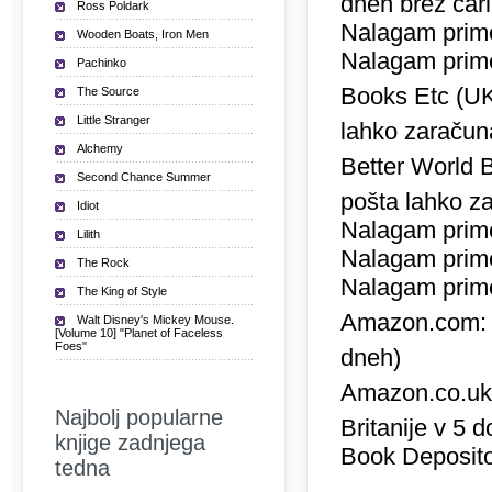
dneh brez car
Ross Poldark
Nalagam prime
Wooden Boats, Iron Men
Nalagam prime
Pachinko
Books Etc (U
The Source
Little Stranger
lahko zaračuna
Alchemy
Better World 
Second Chance Summer
pošta lahko za
Idiot
Nalagam prime
Lilith
Nalagam prime
The Rock
Nalagam prime
The King of Style
Amazon.com
Walt Disney's Mickey Mouse.
[Volume 10] "Planet of Faceless
Foes"
dneh)
Amazon.co.u
Najbolj popularne
Britanije v 5 
knjige zadnjega
Book Deposito
tedna