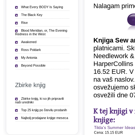
Nalagam prime
What Every BODY Is Saying
The Black Key
Rise
Blood Meridian, or, The Evening
Redness in the West
Knjiga Sew a
Awakened
platnicami. Sk
Ross Poldark
Needlework & F
My Antonia
HarperCollins 
Beyond Possible
16.52 EUR. V
na vaš naslov.
Zbirke knjig
osvežujemo sk
osvežili dne 0
Zbirke knjig, ki so jih pripravili
naši uredniki
K tej knjigi 
Top 25 knjig po številu prodanih
knjige:
Najbolj prodajane knjige meseca
Tilda's Summer Idea
Cena: 15.15 EUR