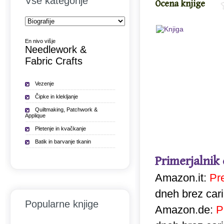
Vse kategorije
Ocena knjige
En nivo višje
Needlework &
Fabric Crafts
Vezenje
Čipke in klekljanje
Quiltmaking, Patchwork &
Applique
Pletenje in kvačkanje
Batik in barvanje tkanin
Primerjalnik
Amazon.it:
Pr
dneh brez car
Popularne knjige
Amazon.de:
P