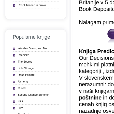
Britanije v 5 
Posel, finance in pravo
Book Deposito
Nalagam prime
Popularne knjige
Wooden Boats, Iron Men
Knjiga Predic
Pachinko
Our Decisions)
The Source
mehkimi platni
Little Stranger
kategoriji , iz
Ross Poldark
V slovenskem 
Alchemy
nerazumni: dop
Cured
v naši knjigar
Second Chance Summer
poštnine
in do
Idiot
cenah knjig o
Lilith
nazadnje osvež