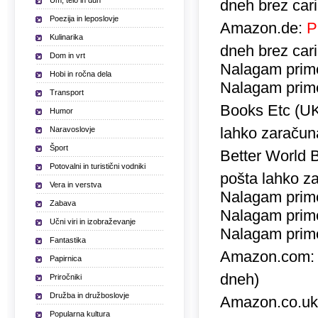
Um, telo in duh
dneh brez car
Poezija in leposlovje
Amazon.de:
P
Kulinarika
dneh brez car
Dom in vrt
Nalagam prime
Hobi in ročna dela
Nalagam prime
Transport
Books Etc (U
Humor
lahko zaračuna
Naravoslovje
Šport
Better World 
Potovalni in turistični vodniki
pošta lahko za
Vera in verstva
Nalagam prime
Zabava
Nalagam prime
Učni viri in izobraževanje
Nalagam prime
Fantastika
Amazon.com
Papirnica
dneh)
Priročniki
Družba in družboslovje
Amazon.co.u
Popularna kultura