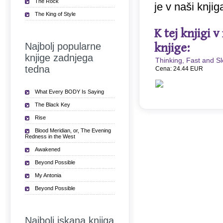
The Rock
je v naši knji
The King of Style
K tej knjigi 
Najbolj popularne
knjige:
knjige zadnjega
Thinking, Fast and S
tedna
Cena: 24.44 EUR
What Every BODY Is Saying
The Black Key
Rise
Blood Meridian, or, The Evening
Redness in the West
Awakened
Beyond Possible
My Antonia
Beyond Possible
Najbolj iskana knjiga