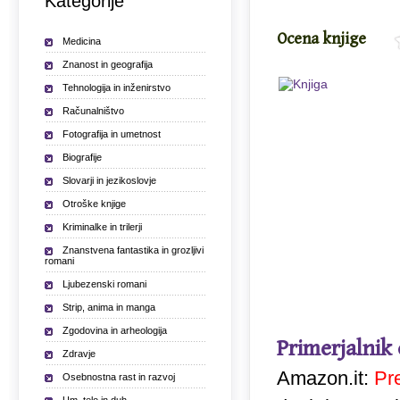
Kategorije
Ocena knjige
Medicina
Znanost in geografija
Tehnologija in inženirstvo
Računalništvo
Fotografija in umetnost
Biografije
Slovarji in jezikoslovje
Otroške knjige
Kriminalke in trilerji
Znanstvena fantastika in grozljivi
romani
Ljubezenski romani
Strip, anima in manga
Zgodovina in arheologija
Primerjalnik
Zdravje
Amazon.it:
Pr
Osebnostna rast in razvoj