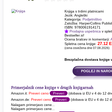
Knjiga s trdimi platnicami
Jezik: Angleški
Kategorija:
Podjetništvo
Založba: HarperCollins Publis
ISBN: 9780061914171
Prodajna uspešnica
v splet
Bestseller.si!
Ocena bralcev in komentarji:
27.12
E
Spletna cena knjige:
(cena osvežena dne 07.08.2026)
Brezplačna dostava knjige 
POGLEJ IN NARO
Primerjalnik cene knjige v drugih knjigarnah
Amazon.it:
Preveri ceno
Preveri
(dobava iz EU v 4 do 12 dn
Amazon.de:
Preveri ceno
Preveri
(dobava iz EU v 4 do 12 d
Nalagam primerjavo cene...
Nalagam primerjavo cene...