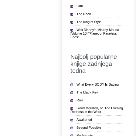
Lilith
The Rock
The King of Style
Walt Disney's Mickey Mouse.
[Volume 10] "Planet of Faceless
Foes"
Najbolj popularne
knjige zadnjega
tedna
What Every BODY Is Saying
The Black Key
Rise
Blood Meridian, or, The Evening
Redness in the West
Awakened
Beyond Possible
My Antonia