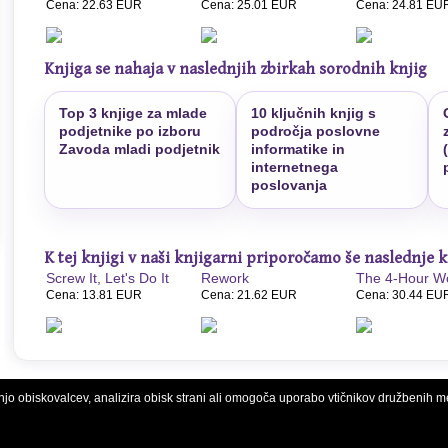
Cena: 22.63 EUR
Cena: 25.01 EUR
Cena: 24.81 EU
Knjiga se nahaja v naslednjih zbirkah sorodnih knjig
T
1
Top 3 knjige za mlade
10 ključnih knjig s
podjetnike po izboru
področja poslovne
Zavoda mladi podjetnik
informatike in
internetnega
poslovanja
K tej knjigi v naši knjigarni priporočamo še naslednje k
Screw It, Let's Do It
Rework
The 4-Hour W
Cena: 13.81 EUR
Cena: 21.62 EUR
Cena: 30.44 EU
njo obiskovalcev, analizira obisk strani ali omogoča uporabo vtičnikov družbenih m
2026
Mihov.com spletne storitve
, vse pravice pridržane.
Pravno obvestilo
.
Uporaba piškotkov
Optimizacija spletnih strani