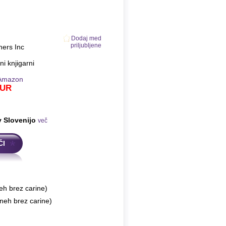
Dodaj med
priljubljene
hers Inc
ni knjigarni
Amazon
UR
v Slovenijo
več
ČI
eh brez carine)
neh brez carine)