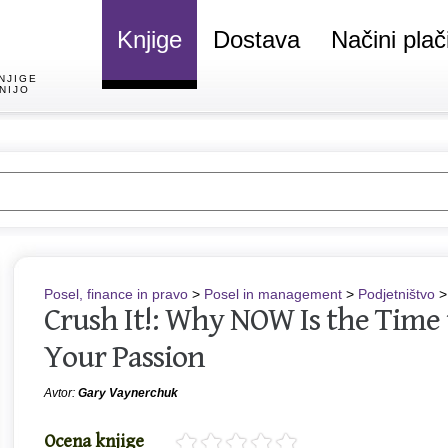
Knjige
Dostava
Načini plač
NJIGE
NIJO
Posel, finance in pravo
>
Posel in management
>
Podjetništvo
> 
Crush It!: Why NOW Is the Time 
Your Passion
Avtor:
Gary Vaynerchuk
Ocena knjige