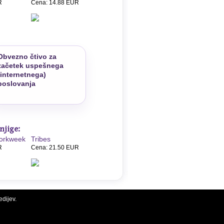
R
Cena: 14.88 EUR
O
Obvezno čtivo za
začetek uspešnega
(internetnega)
poslovanja
njige:
orkweek
Tribes
R
Cena: 21.50 EUR
edijev.
.
Stran za mobilnike