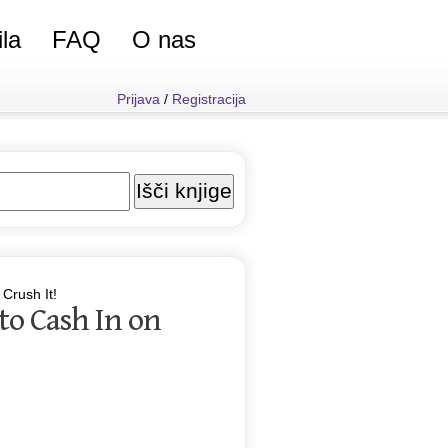
ila
FAQ
O nas
Prijava
/
Registracija
Crush It!
to Cash In on