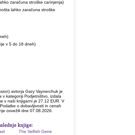
ahko zaračuna stroške carinjenja)
 pošta lahko zaračuna stroške
dneh)
ije v 5 do 18 dneh)
ion) avtorja Gary Vaynerchuk je
 v kategoriji Podjetništvo, izdala
ge v naši knjigarni je 27.12 EUR. V
Podatke o dobavljivosti in cenah
je osvežili dne 07.08.2026.
slednje knjige:
ast
The Selfish Gene