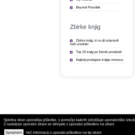
Beyond Possible
Zbirke knjig
Zbirke knjig, ki so jih pripravili
naši uredniki
Top 25 knjig po številu prodanih
Najbolj prodajane knjige meseca
Spletna stran uporablja piškotke, s pomočjo katerih izboljšuje uporabniško izkuš
Z nadaljnjo uporabo strani se strinjate z uporabo piškotkov na strani.
Copyright © 2010 - 
Več informacij o uporabi piškotkov na tej strani