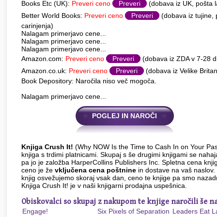
Books Etc (UK):
Preveri ceno
Preveri
(dobava iz UK, pošta l
Better World Books:
Preveri ceno
Preveri
(dobava iz tujine,
carinjenja)
Nalagam primerjavo cene...
Nalagam primerjavo cene...
Nalagam primerjavo cene...
Amazon.com:
Preveri ceno
Preveri
(dobava iz ZDA v 7-28 
Amazon.co.uk:
Preveri ceno
Preveri
(dobava iz Velike Britan
Book Depository: Naročila niso več mogoča.
Nalagam primerjavo cene...
POGLEJ IN NAROČI
Knjiga Crush It!
(Why NOW Is the Time to Cash In on Your Pass
knjiga s trdimi platnicami. Skupaj s še drugimi knjigami se nahaja
pa jo je založba HarperCollins Publishers Inc. Spletna cena knji
ceno je že
vključena cena poštnine
in dostave na vaš naslov. 
knjig osvežujemo skoraj vsak dan, ceno te knjige pa smo nazadn
Knjiga Crush It! je v naši knjigarni prodajna uspešnica.
Obiskovalci so skupaj z nakupom te knjige naročili še na
Engage!
Six Pixels of Separation
Leaders Eat L