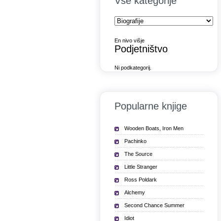
Vse kategorije
En nivo višje
Podjetništvo
Ni podkategorij.
Popularne knjige
Wooden Boats, Iron Men
Pachinko
The Source
Little Stranger
Ross Poldark
Alchemy
Second Chance Summer
Idiot