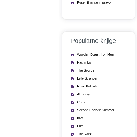
Posel, finance in pravo
Popularne knjige
Wooden Boats, Iron Men
Pachinko
The Source
Little Stranger
Ross Poldark
Alchemy
Cured
Second Chance Summer
Idiot
Lilith
The Rock