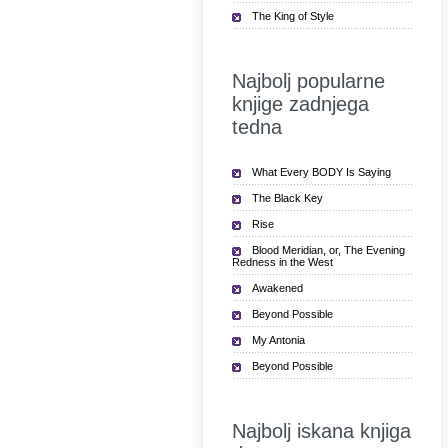
The King of Style
Najbolj popularne
knjige zadnjega
tedna
What Every BODY Is Saying
The Black Key
Rise
Blood Meridian, or, The Evening
Redness in the West
Awakened
Beyond Possible
My Antonia
Beyond Possible
Najbolj iskana knjiga