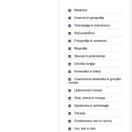
Medicina
Znanost in geografija
Tehnologija in inženirstvo
Računalništvo
Fotografija in umetnost
Biografije
Slovarji in jezikoslovje
Otroške knjige
Kriminalke in trilerji
Znanstvena fantastika in grozljivi
romani
Ljubezenski romani
Strip, anima in manga
Zgodovina in arheologija
Zdravje
Osebnostna rast in razvoj
Um, telo in duh