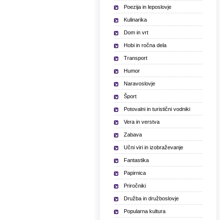
Poezija in leposlovje
Kulinarika
Dom in vrt
Hobi in ročna dela
Transport
Humor
Naravoslovje
Šport
Potovalni in turistični vodniki
Vera in verstva
Zabava
Učni viri in izobraževanje
Fantastika
Papirnica
Priročniki
Družba in družboslovje
Popularna kultura