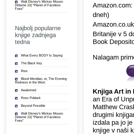
Walt Disney's Mickey Mouse.
Amazon.com
[Volume 10] "Planet of Faceless
Foes"
dneh)
Amazon.co.u
Najbolj popularne
Britanije v 5 
knjige zadnjega
Book Deposito
tedna
What Every BODY Is Saying
Nalagam prime
The Black Key
Rise
Blood Meridian, or, The Evening
Redness in the West
Knjiga Art in
Awakened
an Era of Unp
Ross Poldark
Matthew Crask
Beyond Possible
drugimi knjiga
Walt Disney's Mickey Mouse.
[Volume 10] "Planet of Faceless
Foes"
izdala pa jo j
knjige v naši 