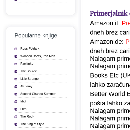
Primerjalnik
Amazon.it:
Pr
dneh brez car
Popularne knjige
Amazon.de:
P
Ross Poldark
dneh brez car
Wooden Boats, Iron Men
Nalagam prime
Pachinko
Nalagam prime
The Source
Books Etc (U
Little Stranger
lahko zaračuna
Alchemy
Better World 
Second Chance Summer
Idiot
pošta lahko za
Lilith
Nalagam prime
The Rock
Nalagam prime
The King of Style
Nalagam prime