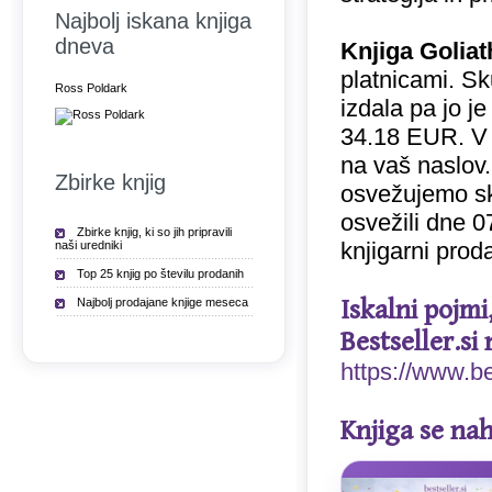
Najbolj iskana knjiga
dneva
Knjiga Goliat
platnicami. Sk
Ross Poldark
izdala pa jo je
34.18 EUR. V
na vaš naslov.
Zbirke knjig
osvežujemo sk
osvežili dne 0
Zbirke knjig, ki so jih pripravili
knjigarni prod
naši uredniki
Top 25 knjig po številu prodanih
Iskalni pojmi
Najbolj prodajane knjige meseca
Bestseller.si 
https://www.be
Knjiga se nah