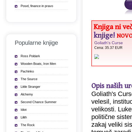
Posel, finance in pravo
Knjiga ni ve
knjige!
NOVO
Popularne knjige
Goliath's Curse
Cena: 35.37 EUR
Ross Poldark
Wooden Boats, Iron Men
Pachinko
The Source
Opis naših u
Little Stranger
Goliath's Curs
Alchemy
velesil, institu
Second Chance Summer
velikosti. Luk
Idiot
politične sist
Lilith
zakaj veliki s
The Rock