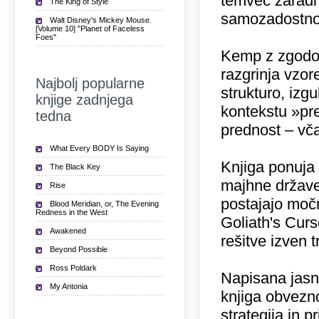
temveč zaradi 
The King of Style
samozadostnos
Walt Disney's Mickey Mouse.
[Volume 10] "Planet of Faceless
Foes"
Kemp z zgodovi
razgrinja vzor
Najbolj popularne
strukturo, izg
knjige zadnjega
kontekstu »pre
tedna
prednost – vča
What Every BODY Is Saying
Knjiga ponuja
The Black Key
majhne države,
Rise
postajajo močne
Blood Meridian, or, The Evening
Redness in the West
Goliath's Curs
Awakened
rešitve izven 
Beyond Possible
Ross Poldark
Napisana jasno
My Antonia
knjiga obvezno
strategija in 