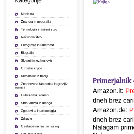
Kategorije
Medicina
Znanost in geografija
Tehnologija in inženirstvo
Računalništvo
Fotografija in umetnost
Biografije
Slovarji in jezikoslovje
Otroške knjige
Kriminalke in trilerji
Primerjalnik
Znanstvena fantastika in grozljivi
romani
Amazon.it:
Pr
Ljubezenski romani
dneh brez car
Strip, anima in manga
Amazon.de:
P
Zgodovina in arheologija
dneh brez car
Zdravje
Nalagam prime
Osebnostna rast in razvoj