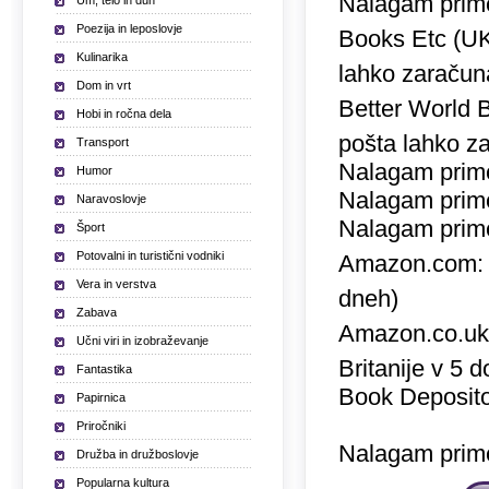
Nalagam prime
Um, telo in duh
Poezija in leposlovje
Books Etc (U
Kulinarika
lahko zaračuna
Dom in vrt
Better World 
Hobi in ročna dela
pošta lahko za
Transport
Nalagam prime
Humor
Nalagam prime
Naravoslovje
Nalagam prime
Šport
Potovalni in turistični vodniki
Amazon.com
Vera in verstva
dneh)
Zabava
Amazon.co.u
Učni viri in izobraževanje
Britanije v 5 
Fantastika
Book Deposito
Papirnica
Priročniki
Nalagam prime
Družba in družboslovje
Popularna kultura