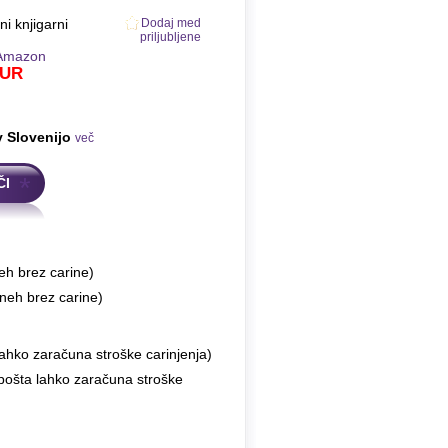
ni knjigarni
Dodaj med
priljubljene
Amazon
UR
v Slovenijo
več
ČI
eh brez carine)
neh brez carine)
ahko zaračuna stroške carinjenja)
 pošta lahko zaračuna stroške