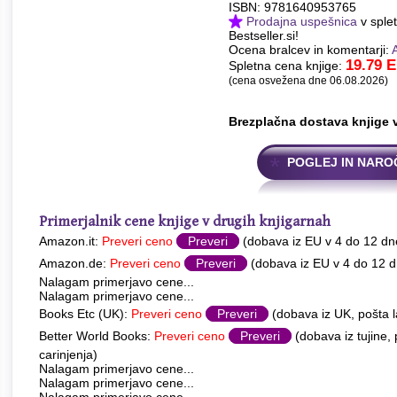
ISBN: 9781640953765
Prodajna uspešnica
v splet
Bestseller.si!
Ocena bralcev in komentarji:
19.79
E
Spletna cena knjige:
(cena osvežena dne 06.08.2026)
Brezplačna dostava knjige 
POGLEJ IN NARO
Primerjalnik cene knjige v drugih knjigarnah
Amazon.it:
Preveri ceno
Preveri
(dobava iz EU v 4 do 12 dn
Amazon.de:
Preveri ceno
Preveri
(dobava iz EU v 4 do 12 d
Nalagam primerjavo cene...
Nalagam primerjavo cene...
Books Etc (UK):
Preveri ceno
Preveri
(dobava iz UK, pošta l
Better World Books:
Preveri ceno
Preveri
(dobava iz tujine,
carinjenja)
Nalagam primerjavo cene...
Nalagam primerjavo cene...