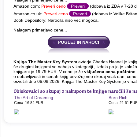
Nalagam primerjavo cene...
Amazon.com:
Preveri ceno
Preveri
(dobava iz ZDA v 7-28 
Amazon.co.uk:
Preveri ceno
Preveri
(dobava iz Velike Britan
Book Depository: Naročila niso več mogoča.
Nalagam primerjavo cene...
POGLEJ IN NAROČI
Knjiga The Master Key System
avtorja Charles Haanel je knji
še drugimi knjigami se nahaja v kategoriji , izdala pa jo je založ
knjigarni je 19.79 EUR. V ceno je že
vključena cena poštnine
o dobavljivosti in cenah knjig osvežujemo skoraj vsak dan, cen
osvežili dne 06.08.2026. Knjiga The Master Key System je v naš
Obiskovalci so skupaj z nakupom te knjige naročili še na
The Art of Dreaming
Born Rich
Cena: 16.84 EUR
Cena: 21.61 EU