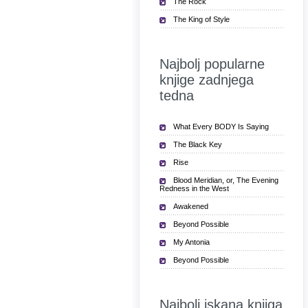
The Rock
The King of Style
Najbolj popularne
knjige zadnjega
tedna
What Every BODY Is Saying
The Black Key
Rise
Blood Meridian, or, The Evening
Redness in the West
Awakened
Beyond Possible
My Antonia
Beyond Possible
Najbolj iskana knjiga