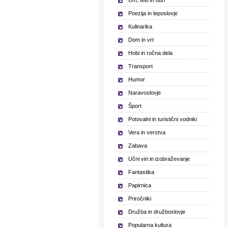
Um, telo in duh
Poezija in leposlovje
Kulinarika
Dom in vrt
Hobi in ročna dela
Transport
Humor
Naravoslovje
Šport
Potovalni in turistični vodniki
Vera in verstva
Zabava
Učni viri in izobraževanje
Fantastika
Papirnica
Priročniki
Družba in družboslovje
Popularna kultura