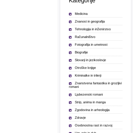
Kategorije
Medicina
Znanost in geografija
Tehnologija in inženirstvo
Računalništvo
Fotografija in umetnost
Biografije
Slovarji in jezikoslovje
Otroške knjige
Kriminalke in trilerji
Znanstvena fantastika in grozljivi
romani
Ljubezenski romani
Strip, anima in manga
Zgodovina in arheologija
Zdravje
Osebnostna rast in razvoj