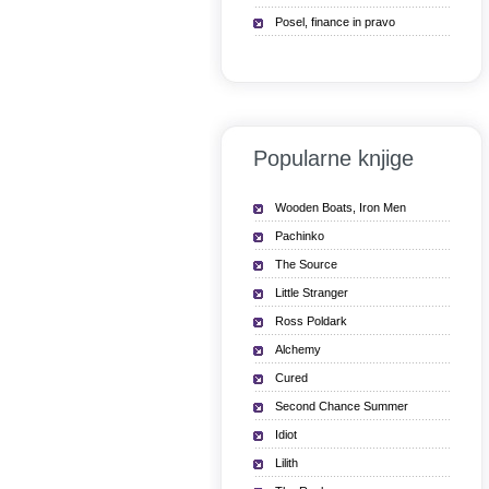
Posel, finance in pravo
Popularne knjige
Wooden Boats, Iron Men
Pachinko
The Source
Little Stranger
Ross Poldark
Alchemy
Cured
Second Chance Summer
Idiot
Lilith