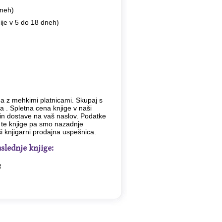
dneh)
ije v 5 do 18 dneh)
ga z mehkimi platnicami. Skupaj s
ba . Spletna cena knjige v naši
in dostave na vaš naslov. Podatke
o te knjige pa smo nazadnje
i knjigarni prodajna uspešnica.
slednje knjige:
R